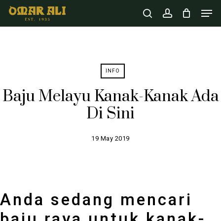
Skip
Men
to
Cart
search
account
Close
Cart
main
content
INFO
Baju Melayu Kanak-Kanak Ada
Di Sini
19 May 2019
Anda sedang mencari
baju raya untuk kanak-