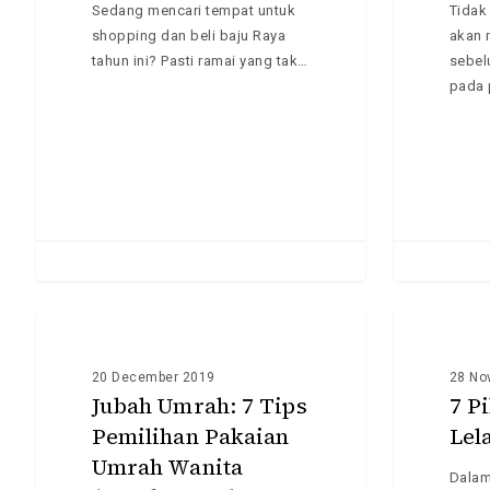
Hit enter to search or ESC to close
Sedang mencari tempat untuk
Tidak
Raya
shopping dan beli baju Raya
akan 
tahun ini? Pasti ramai yang tak…
sebel
pada 
Jubah
7
Umrah:
INFO
Pilihan
INFO
7
Baju
20 December 2019
28 No
Tips
Nikah
Jubah Umrah: 7 Tips
7 P
Pemilihan
Lelaki
Pemilihan Pakaian
Lel
Pakaian
Yang
Umrah Wanita
Umrah
Popular
Dalam