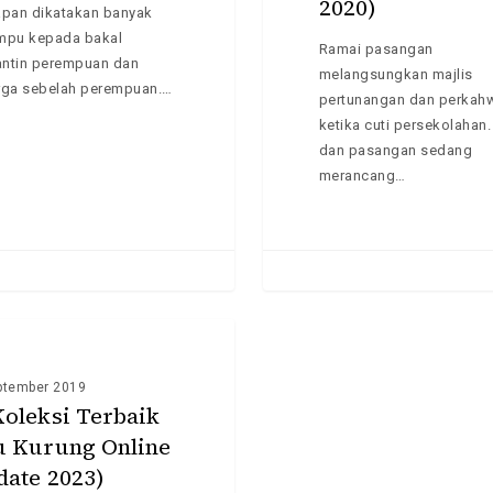
2020)
Ini
apan dikatakan banyak
(Update
mpu kepada bakal
Ramai pasangan
2020)
ntin perempuan dan
melangsungkan majlis
rga sebelah perempuan.…
pertunangan dan perkah
ketika cuti persekolahan
dan pasangan sedang
merancang…
ptember 2019
Koleksi Terbaik
u Kurung Online
date 2023)