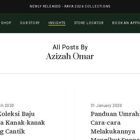
NEWLY RELEASED - RAYA 2026 COLLECTIONS
Cart
SHOP
OUR STORY
INSIGHTS
STORE LOCATOR
BOOK AN APP
All Posts By
Azizah Omar
Panduan
Umrah:
INFO
Cara-
ch 2020
31 January 2020
cara
Koleksi Baju
Panduan Umrah
Melakukannya
a Kanak-kanak
Cara-cara
Mengikut
g Cantik
Melakukannya
Sunnah
Nabi