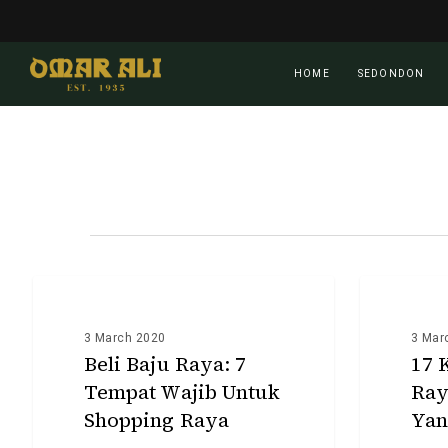
Skip
to
main
HOME
SEDONDON
content
Beli
17
Baju
INFO
Koleksi
INFO
Raya:
Baju
3 March 2020
3 Mar
7
Raya
Beli Baju Raya: 7
17 
Tempat
Kanak-
Tempat Wajib Untuk
Ray
Wajib
kanak
Shopping Raya
Yan
Untuk
Yang
Shopping
Cantik