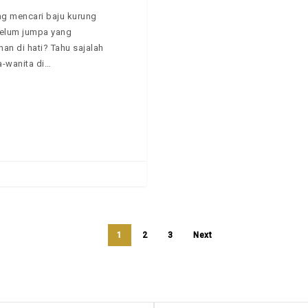
g mencari baju kurung
belum jumpa yang
nan di hati? Tahu sajalah
a-wanita di…
1
2
3
Next