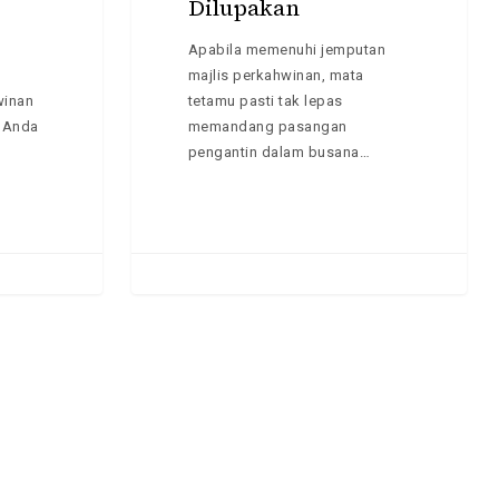
Dilupakan
Boleh
Dilupakan
Apabila memenuhi jemputan
majlis perkahwinan, mata
winan
tetamu pasti tak lepas
. Anda
memandang pasangan
No products in the cart.
pengantin dalam busana…
GO TO SHOP