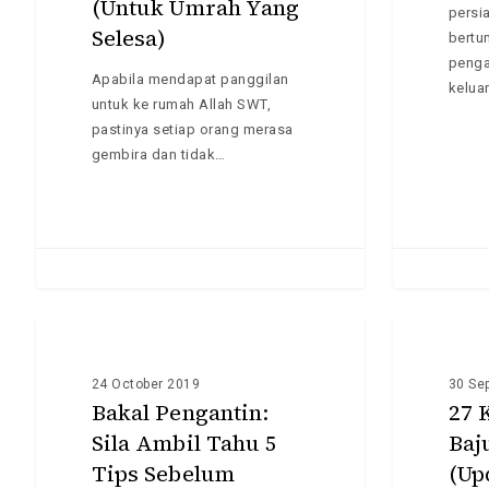
(Untuk Umrah Yang
Wanita
persi
Selesa)
(Untuk
bertu
Umrah
penga
Apabila mendapat panggilan
Yang
kelua
untuk ke rumah Allah SWT,
Selesa)
pastinya setiap orang merasa
gembira dan tidak…
Bakal
27
Pengantin:
INFO
Koleksi
INFO
Sila
Terbaik
24 October 2019
30 Se
Ambil
Baju
Bakal Pengantin:
27 
Tahu
Kurung
Sila Ambil Tahu 5
Baj
5
Online
Tips Sebelum
(Up
Tips
(Update