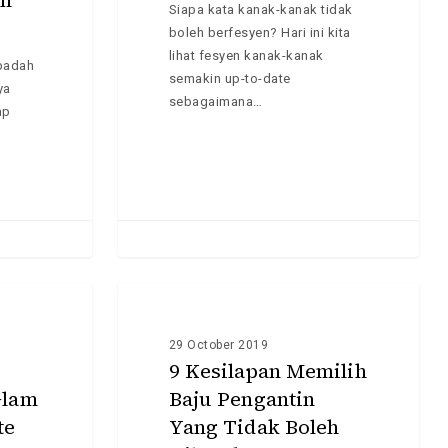
ah
Siapa kata kanak-kanak tidak
Perlu
boleh berfesyen? Hari ini kita
Tahu
lihat fesyen kanak-kanak
badah
semakin up-to-date
ya
sebagaimana…
ap
9
Kesilapan
INFO
Memilih
29 October 2019
Baju
9 Kesilapan Memilih
Pengantin
Glam
Baju Pengantin
Yang
te
Yang Tidak Boleh
Tidak