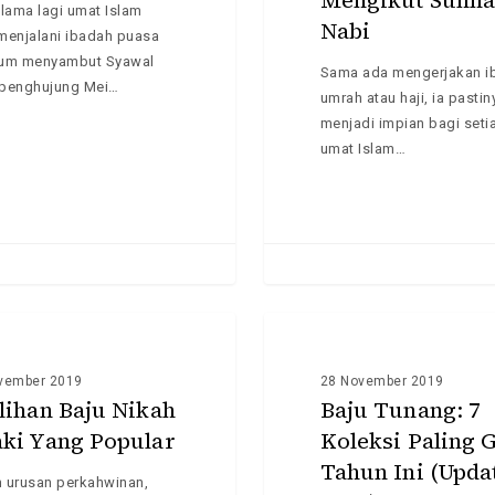
Mengikut Sunn
 lama lagi umat Islam
Nabi
menjalani ibadah puasa
um menyambut Syawal
Sama ada mengerjakan i
penghujung Mei…
umrah atau haji, ia pastin
menjadi impian bagi seti
umat Islam…
Baju
Tunang:
INFO
7
vember 2019
28 November 2019
Koleksi
ilihan Baju Nikah
Baju Tunang: 7
Paling
aki Yang Popular
Koleksi Paling 
Glam
Tahun Ini (Upda
Tahun
 urusan perkahwinan,